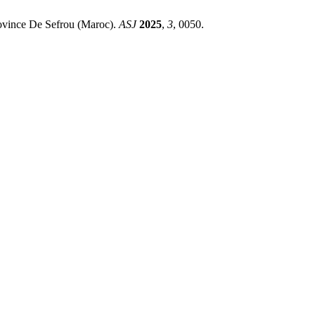
rovince De Sefrou (Maroc).
ASJ
2025
,
3
, 0050.