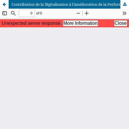
Contribution de la Digitalisation à l'Amélioration de la Performance Bancaire : Une Synthèse des Travaux de Recherche.
African Scientific Journal (ASJ)
ISSN : 2658-9311
African SJ © 2025 tous droits réservés. Developpé par
BestGest