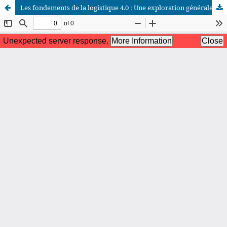
Les fondements de la logistique 4.0 : Une exploration générale
African Scientific Journal (ASJ)
ISSN : 2658-9311
African SJ © 2025 tous droits réservés. Developpé par
BestGest