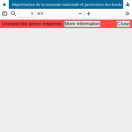
Dépréciation de la monnaie nationale et protection des fonds propres des sociétés en République Démocratique du Congo : Analyse critique des dispositions légales, réglementaires et statutaires
African Scientific Journal (ASJ)
ISSN : 2658-9311
African SJ © 2025 tous droits réservés. Developpé par
BestGest