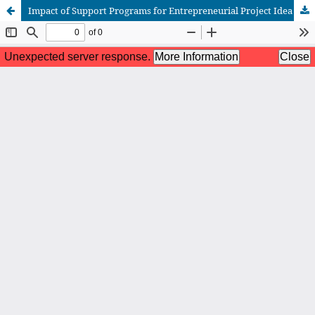
Impact of Support Programs for Entrepreneurial Project Idea Holders in the Béni Mellal-Khénifra Region on Economic Inclusion
African Scientific Journal (ASJ)
ISSN : 2658-9311
African SJ © 2025 tous droits réservés. Developpé par
BestGest