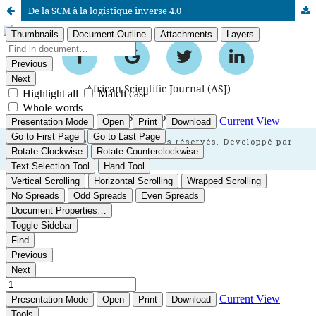
De la SCM à la logistique inverse 4.0
African Scientific Journal (ASJ)
ISSN : 2658-9311
African SJ © 2025 tous droits réservés. Developpé par
BestGest