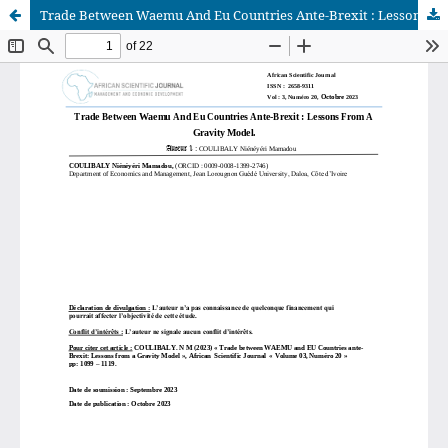
Trade Between Waemu And Eu Countries Ante-Brexit : Lessons From A Gravity Model.
African Scientific Journal (ASJ)
ISSN : 2658-9311
African SJ © 2025 tous droits réservés. Developpé par
BestGest