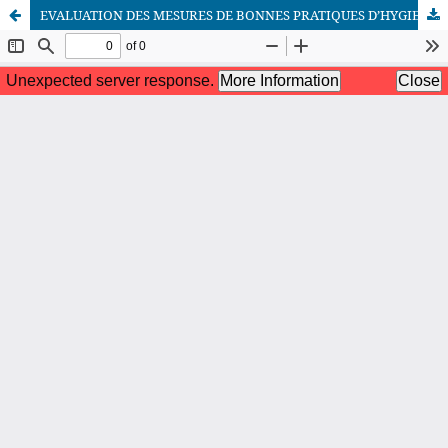
EVALUATION DES MESURES DE BONNES PRATIQUES D’HYGIENE APPLIQUEES A L’ABATTOIR PUBLIC A MWENE-DITU, EN REPUBLIQUE DEMOCRATIQUE DU CONGO
African Scientific Journal (ASJ)
ISSN : 2658-9311
African SJ © 2025 tous droits réservés. Developpé par
BestGest