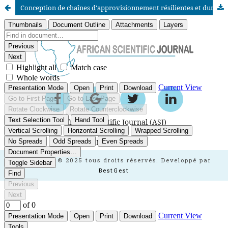
Conception de chaînes d'approvisionnement résilientes et durables à l'ère du digital : revue de la littérature et perspectives de recherche
African Scientific Journal (ASJ)
ISSN : 2658-9311
African SJ © 2025 tous droits réservés. Developpé par
BestGest