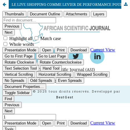
LE LIVE SHOPPING COMME LEVIER DE PERFORMANCE POUR LES PETITS COMMERCES MAROCAINS : ETUDE QUALITATIVE MENEE A AGADIR
African Scientific Journal (ASJ)
ISSN : 2658-9311
African SJ © 2025 tous droits réservés. Developpé par
BestGest