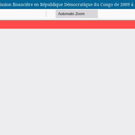
’inclusion financière en République Démocratique du Congo de 2009 à
African Scientific Journal (ASJ)
ISSN : 2658-9311
African SJ © 2025 tous droits réservés. Developpé par
BestGest