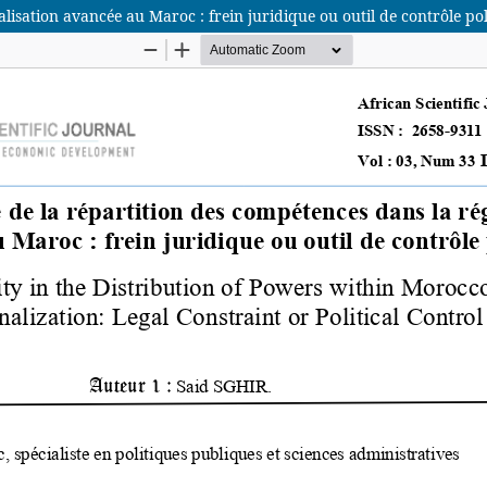
lisation avancée au Maroc : frein juridique ou outil de contrôle pol
African Scientific Journal (ASJ)
ISSN : 2658-9311
African SJ © 2025 tous droits réservés. Developpé par
BestGest