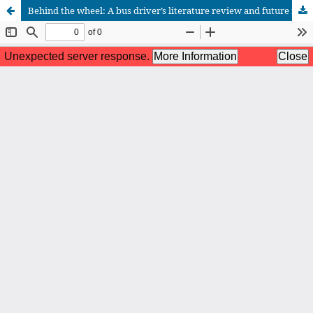
Behind the wheel: A bus driver’s literature review and future research directions
African Scientific Journal (ASJ)
ISSN : 2658-9311
African SJ © 2025 tous droits réservés. Developpé par
BestGest